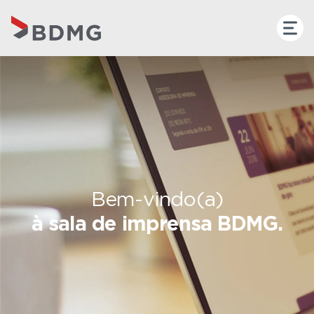
Bem-vindo(a)
à sala de imprensa BDMG.