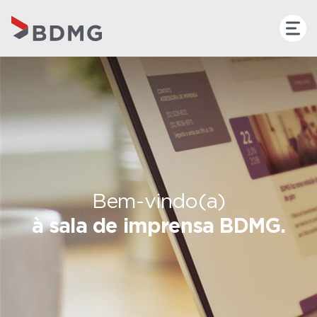
Bem-vindo(a)
à sala de imprensa BDMG.