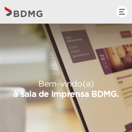
Bem-vindo(a)
à sala de imprensa BDMG.