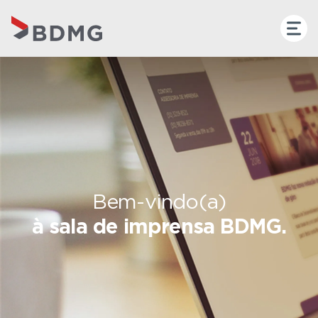
Bem-vindo(a)
à sala de imprensa BDMG.