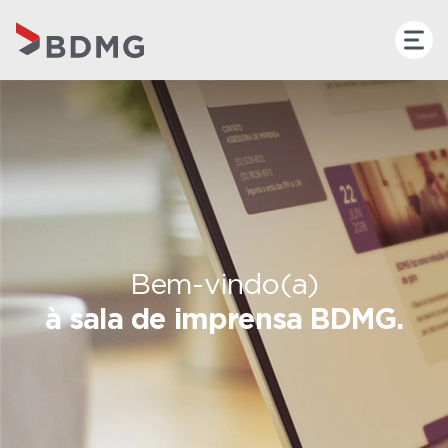
Bem-vindo(a)
à sala de imprensa BDMG.