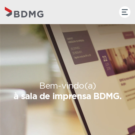
Bem-vindo(a)
à sala de imprensa BDMG.