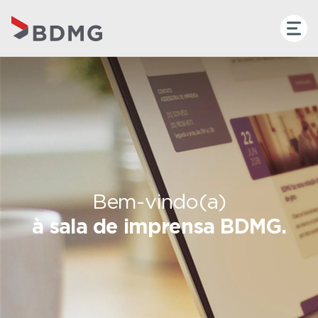
Bem-vindo(a)
à sala de imprensa BDMG.