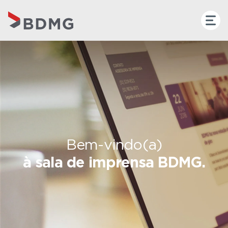
Bem-vindo(a)
à sala de imprensa BDMG.