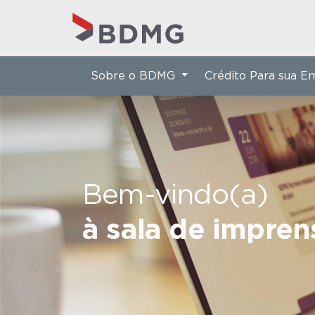
Sobre o BDMG
Crédito Para sua 
Bem-vindo(a)
à sala de impre