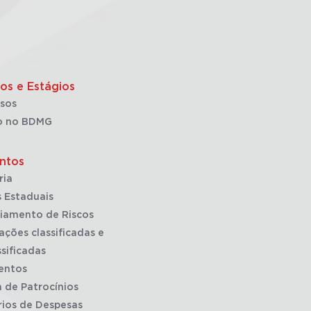
os e Estágios
sos
o no BDMG
ntos
ria
 Estaduais
iamento de Riscos
ações classificadas e
sificadas
entos
a de Patrocínios
rios de Despesas