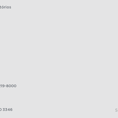
tórios
219-8000
0 3346
S