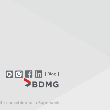
| Blog |
ite concebido pela Supersonic