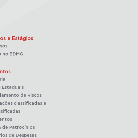
os e Estágios
sos
o no BDMG
ntos
ria
 Estaduais
iamento de Riscos
ações classificadas e
sificadas
entos
a de Patrocínios
rios de Despesas