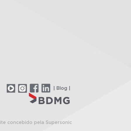
| Blog |
ite concebido pela Supersonic