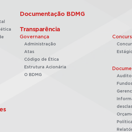
Documentação BDMG
tal
Transparência
ética
Governança
Concurs
de
Administração
Concur
Atas
Estági
Código de Ética
Estrutura Acionária
Docume
O BDMG
Audito
Fundos
Gerenc
Inform
desclas
es
Orçam
Polític
Relató