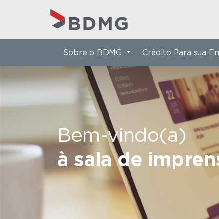
Sobre o BDMG
Crédito Para sua 
Bem-vindo(a)
à sala de impre