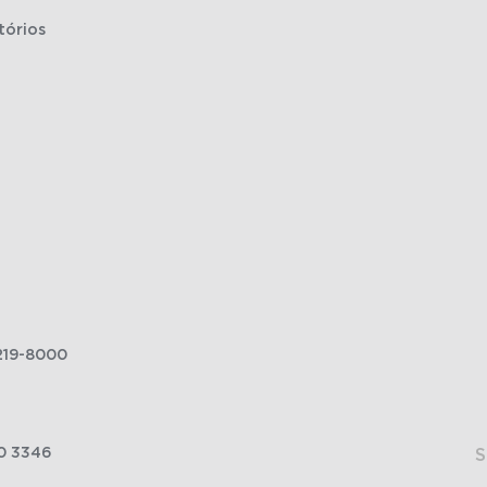
tórios
219-8000
0 3346
S