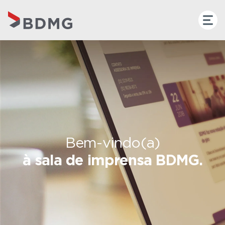
Bem-vindo(a)
à sala de imprensa BDMG.