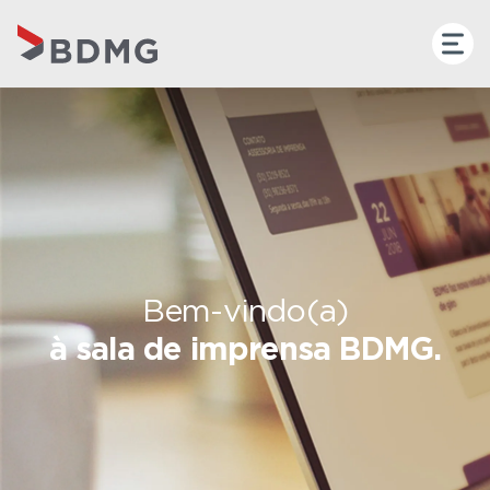
Bem-vindo(a)
à sala de imprensa BDMG.