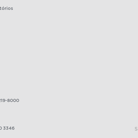
tórios
219-8000
0 3346
S