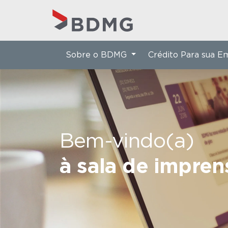
Sobre o BDMG
Crédito Para sua 
Bem-vindo(a)
à sala de impre