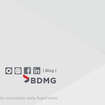
| Blog |
ite concebido pela Supersonic