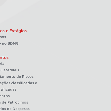
os e Estágios
sos
o no BDMG
ntos
ria
 Estaduais
iamento de Riscos
ações classificadas e
sificadas
entos
a de Patrocínios
rios de Despesas