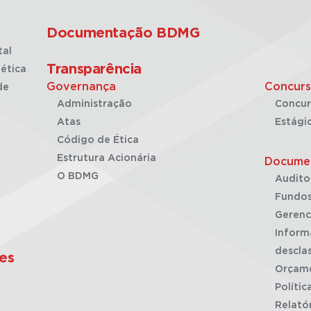
Documentação BDMG
tal
Transparência
ética
Governança
Concurs
de
Administração
Concur
Atas
Estági
Código de Ética
Estrutura Acionária
Docume
O BDMG
Audito
Fundos
Gerenc
Inform
desclas
es
Orçam
Polític
Relató