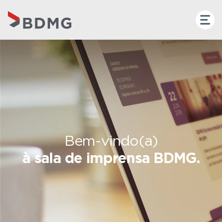
Bem-vindo(a)
à sala de imprensa BDMG.