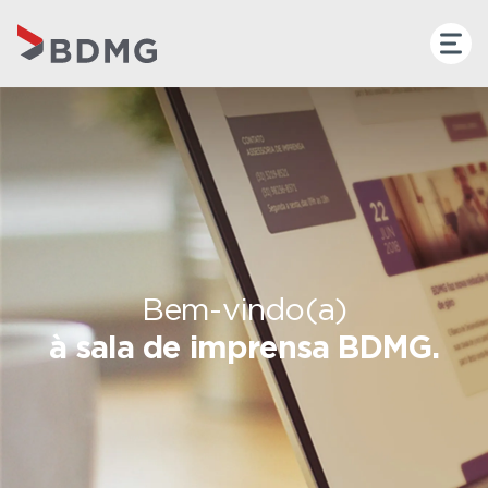
Bem-vindo(a)
à sala de imprensa BDMG.