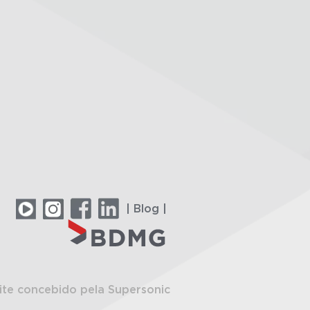
| Blog |
ite concebido pela Supersonic