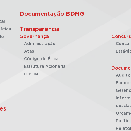
Documentação BDMG
tal
Transparência
ética
Governança
Concurs
de
Administração
Concur
Atas
Estági
Código de Ética
Estrutura Acionária
Docume
O BDMG
Audito
Fundos
Gerenc
Inform
desclas
es
Orçam
Polític
Relató