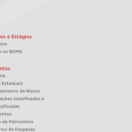
os e Estágios
sos
o no BDMG
ntos
ria
 Estaduais
iamento de Riscos
ações classificadas e
sificadas
entos
a de Patrocínios
rios de Despesas