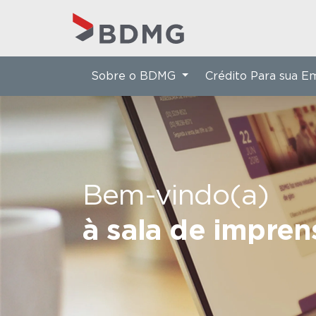
Sobre o BDMG
Crédito Para sua 
Bem-vindo(a)
à sala de impre