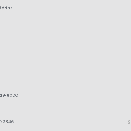
tórios
219-8000
0 3346
S