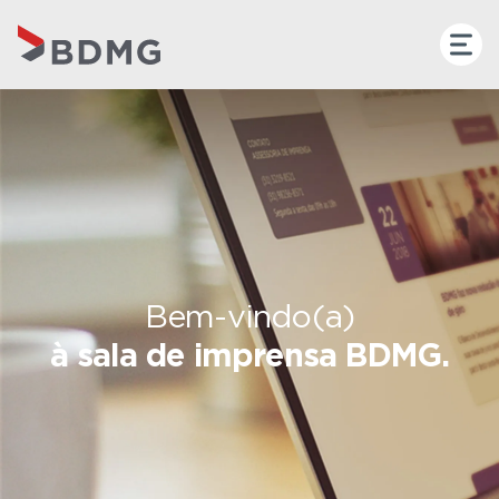
Bem-vindo(a)
à sala de imprensa BDMG.