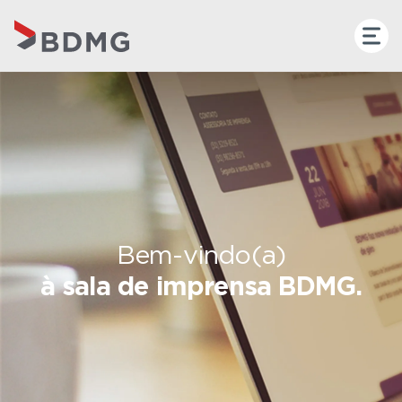
Bem-vindo(a)
à sala de imprensa BDMG.