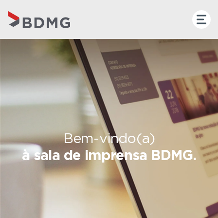
Bem-vindo(a)
à sala de imprensa BDMG.