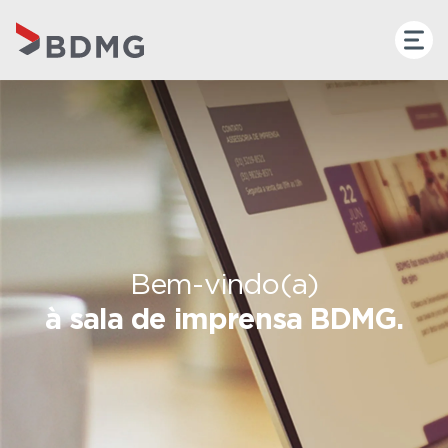
Bem-vindo(a)
à sala de imprensa BDMG.