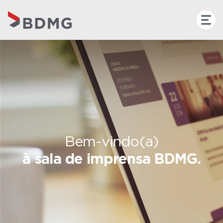
Bem-vindo(a)
à sala de imprensa BDMG.