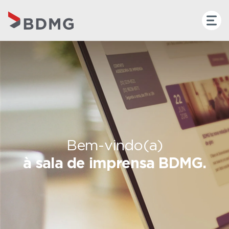
Bem-vindo(a)
à sala de imprensa BDMG.