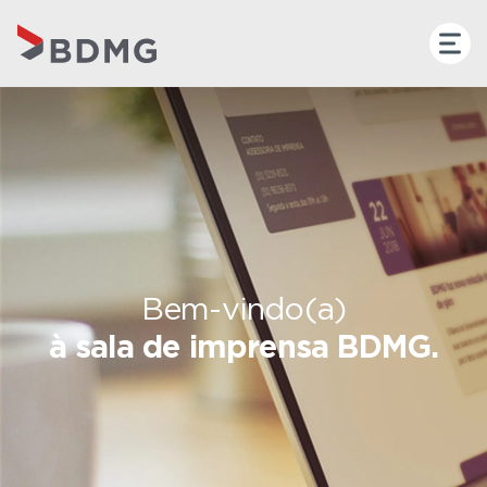
Bem-vindo(a)
à sala de imprensa BDMG.