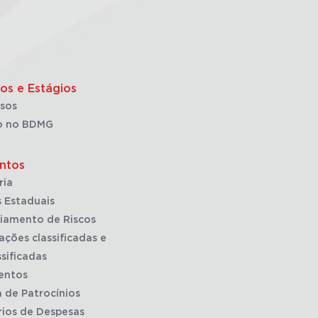
os e Estágios
sos
o no BDMG
ntos
ria
 Estaduais
iamento de Riscos
ações classificadas e
sificadas
entos
a de Patrocínios
rios de Despesas