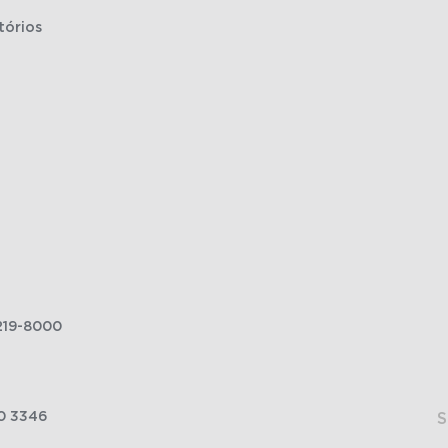
tórios
219-8000
0 3346
S