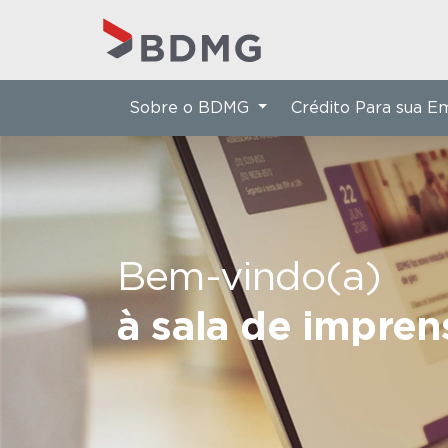
Sobre o BDMG
Crédito Para sua 
Bem-vindo(a)
à sala de impre