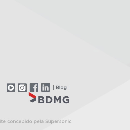
| Blog |
ite concebido pela Supersonic