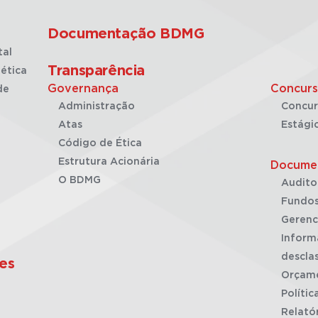
Documentação BDMG
tal
Transparência
ética
Governança
Concurs
de
Administração
Concur
Atas
Estági
Código de Ética
Estrutura Acionária
Docume
O BDMG
Audito
Fundos
Gerenc
Inform
desclas
es
Orçam
Polític
Relató