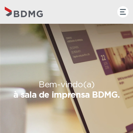
Bem-vindo(a)
à sala de imprensa BDMG.