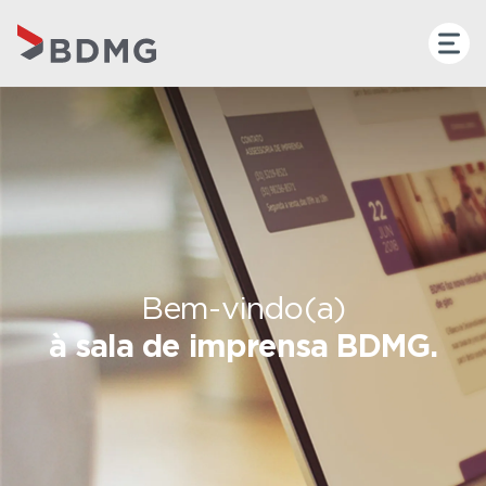
Bem-vindo(a)
à sala de imprensa BDMG.