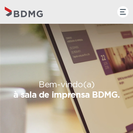
Bem-vindo(a)
à sala de imprensa BDMG.