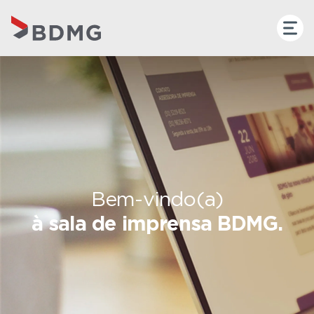
Bem-vindo(a)
à sala de imprensa BDMG.