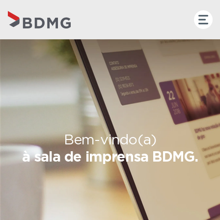
Bem-vindo(a)
à sala de imprensa BDMG.