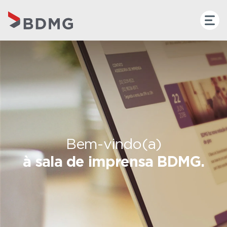
Bem-vindo(a)
à sala de imprensa BDMG.