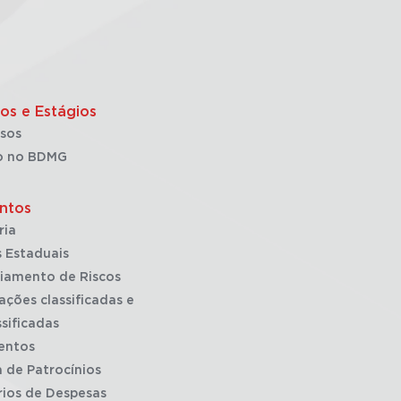
os e Estágios
sos
o no BDMG
ntos
ria
 Estaduais
iamento de Riscos
ações classificadas e
sificadas
entos
a de Patrocínios
rios de Despesas