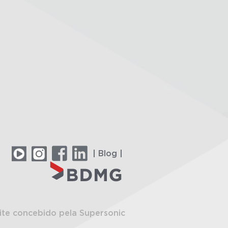
| Blog |
ite concebido pela Supersonic