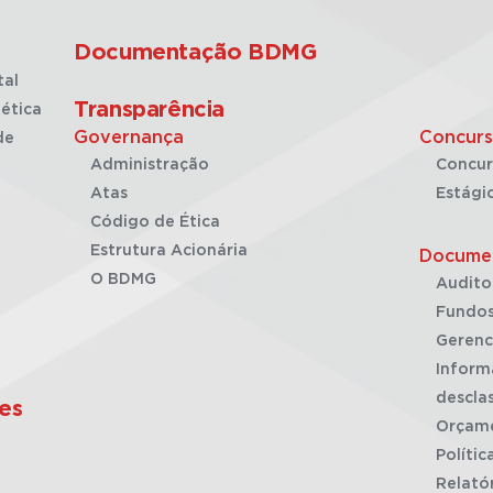
Documentação BDMG
tal
Transparência
ética
Governança
Concurs
de
Administração
Concur
Atas
Estági
Código de Ética
Estrutura Acionária
Docume
O BDMG
Audito
Fundos
Gerenc
Inform
desclas
es
Orçam
Polític
Relató