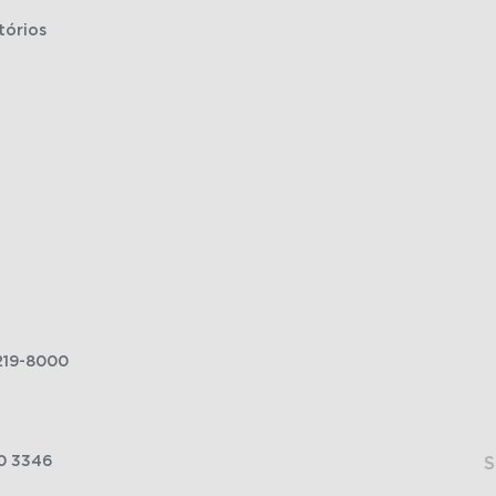
tórios
219-8000
0 3346
S