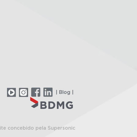
| Blog |
ite concebido pela Supersonic