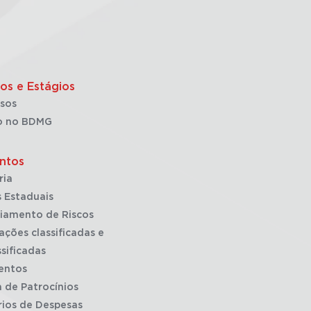
os e Estágios
sos
o no BDMG
ntos
ria
 Estaduais
iamento de Riscos
ações classificadas e
sificadas
entos
a de Patrocínios
rios de Despesas