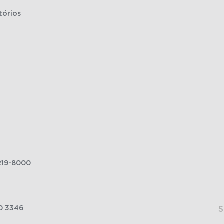
tórios
219-8000
0 3346
S