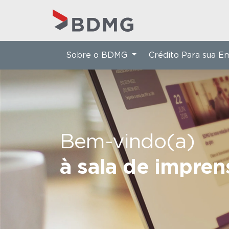
Sobre o BDMG
Crédito Para sua 
Bem-vindo(a)
à sala de impre