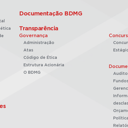
Documentação BDMG
tal
Transparência
ética
Governança
Concurs
de
Administração
Concur
Atas
Estági
Código de Ética
Estrutura Acionária
Docume
O BDMG
Audito
Fundos
Gerenc
Inform
desclas
es
Orçam
Polític
Relató