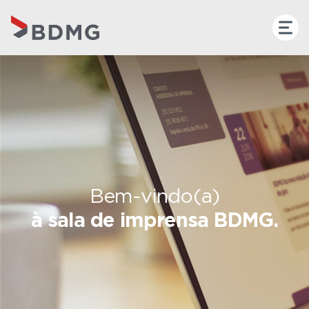
Bem-vindo(a)
à sala de imprensa BDMG.