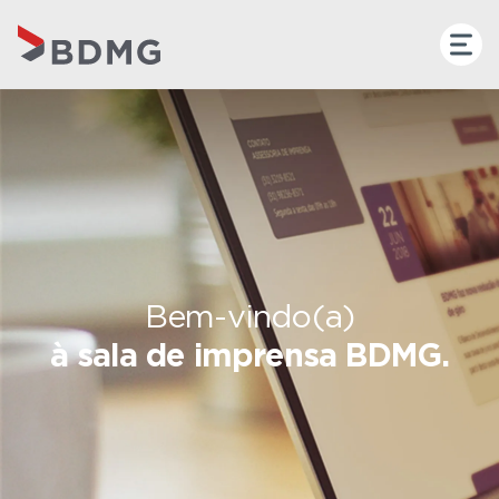
Bem-vindo(a)
à sala de imprensa BDMG.