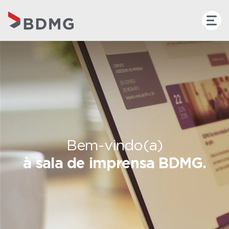
Bem-vindo(a)
à sala de imprensa BDMG.