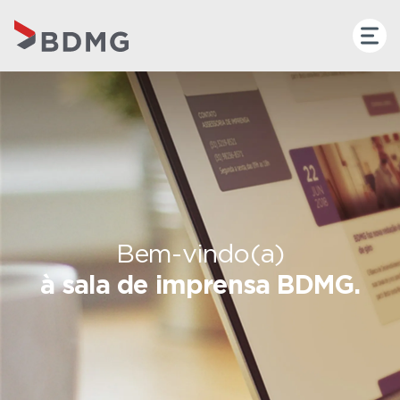
Bem-vindo(a)
à sala de imprensa BDMG.