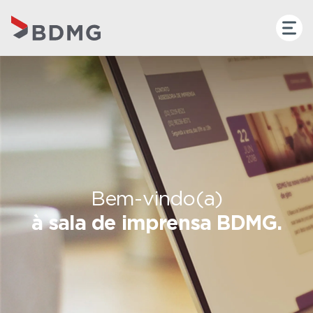
Bem-vindo(a)
à sala de imprensa BDMG.