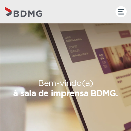
Bem-vindo(a)
à sala de imprensa BDMG.