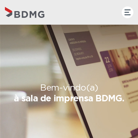
Bem-vindo(a)
à sala de imprensa BDMG.