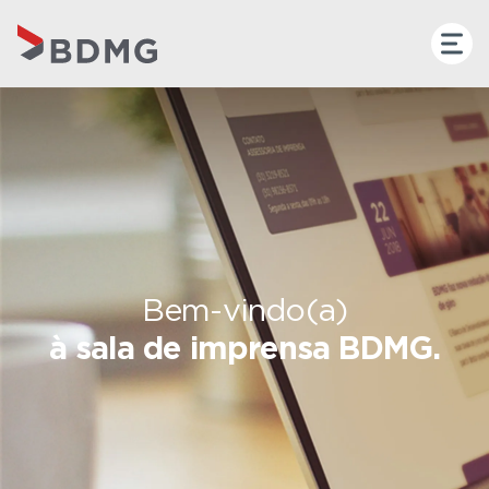
Bem-vindo(a)
à sala de imprensa BDMG.