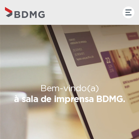
Bem-vindo(a)
à sala de imprensa BDMG.