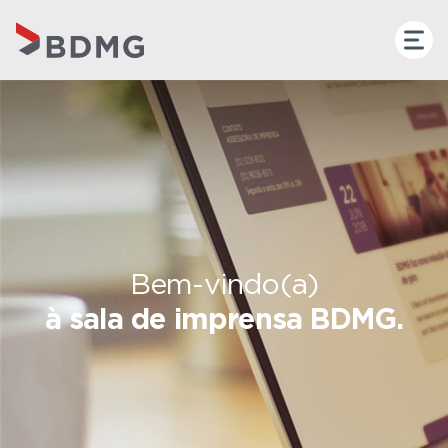
Bem-vindo(a)
à sala de imprensa BDMG.