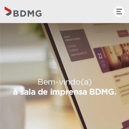
Bem-vindo(a)
à sala de imprensa BDMG.