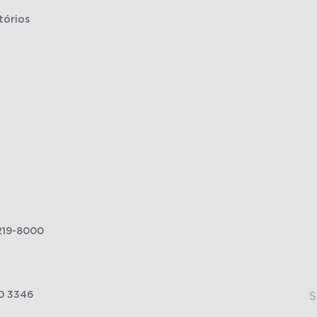
tórios
219-8000
0 3346
S