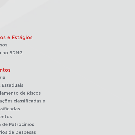
os e Estágios
sos
o no BDMG
ntos
ria
 Estaduais
iamento de Riscos
ações classificadas e
sificadas
entos
a de Patrocínios
rios de Despesas