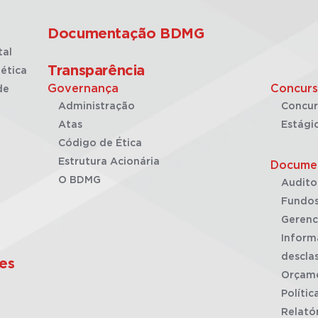
Documentação BDMG
tal
Transparência
ética
Governança
Concurs
de
Administração
Concur
Atas
Estági
Código de Ética
Estrutura Acionária
Docume
O BDMG
Audito
Fundos
Gerenc
Inform
desclas
es
Orçam
Polític
Relató