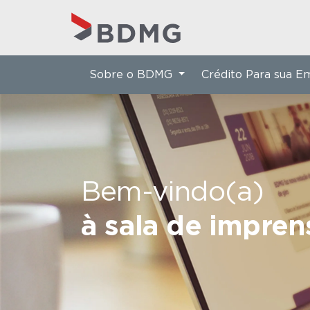
Sobre o BDMG
Crédito Para sua 
Bem-vindo(a)
à sala de impre