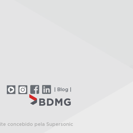
| Blog |
ite concebido pela Supersonic