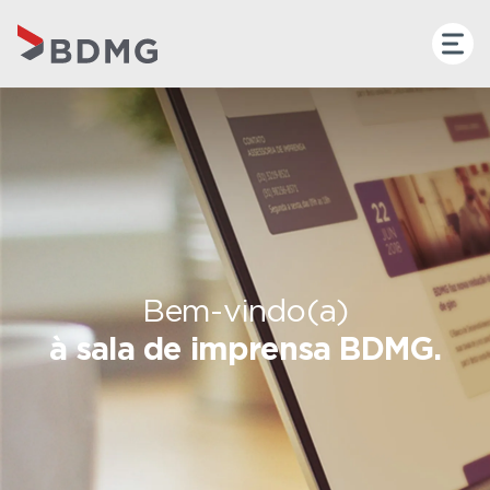
Bem-vindo(a)
à sala de imprensa BDMG.