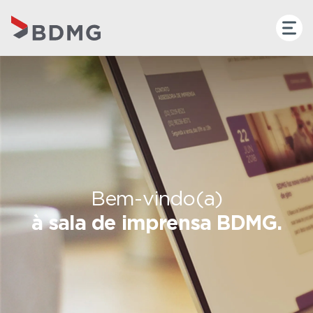
Bem-vindo(a)
à sala de imprensa BDMG.