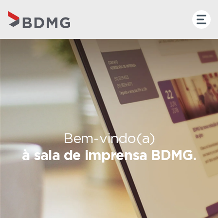
Bem-vindo(a)
à sala de imprensa BDMG.