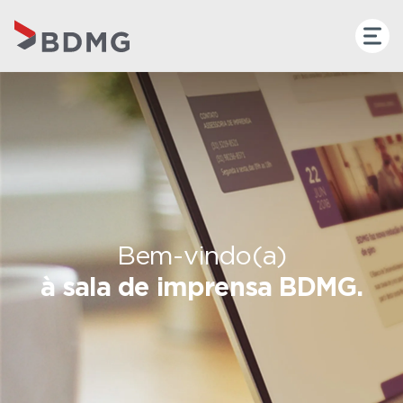
Bem-vindo(a)
à sala de imprensa BDMG.