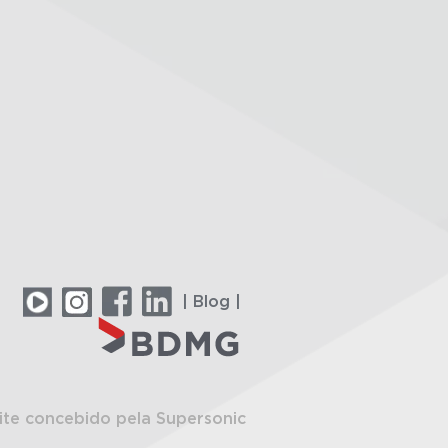
| Blog |
ite concebido pela Supersonic