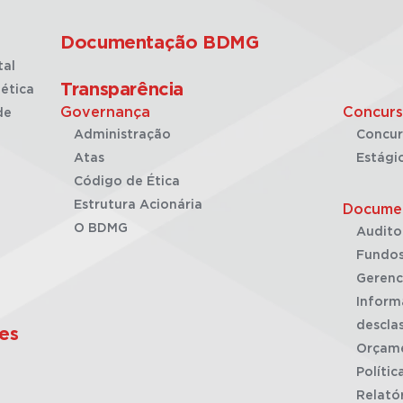
Documentação BDMG
tal
Transparência
ética
Governança
Concurs
de
Administração
Concur
Atas
Estági
Código de Ética
Estrutura Acionária
Docume
O BDMG
Audito
Fundos
Gerenc
Inform
desclas
es
Orçam
Polític
Relató