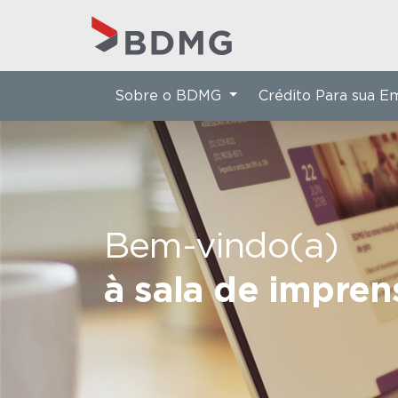
Sobre o BDMG
Crédito Para sua 
Bem-vindo(a)
à sala de impre