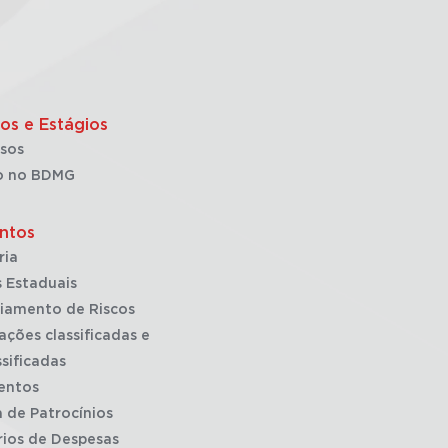
os e Estágios
sos
o no BDMG
ntos
ria
 Estaduais
iamento de Riscos
ações classificadas e
sificadas
entos
a de Patrocínios
rios de Despesas