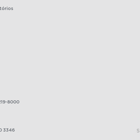
tórios
219-8000
0 3346
S