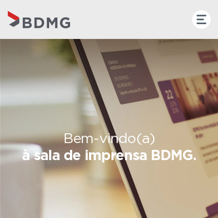
Bem-vindo(a)
à sala de imprensa BDMG.